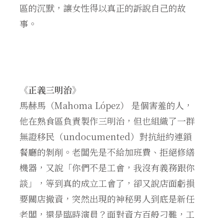
區的沉默，讓女性得以真正的訴說自己的故
事。
《正義三明治》
馬赫馬（Mahoma López） 是個害羞的人，
他在熟食區負責製作三明治，但也組織了一群
無證移民（undocumented）對抗紐約連鎖
餐廳的剝削。老闆先是不給加班費、拒絕修繕
機器，又說「你們不是工會，我沒有義務跟你
談」，等到真的成立工會了，卻又說店面虧損
要關店撤資，突然出現的神秘男人到底是新任
老闆，還是臨時演員？面對資方百般刁難，工