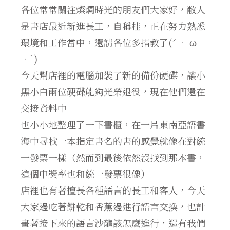
各位常常關注燦爛時光的朋友們大家好，敝人
是書店最近新進長工，自稱桂，正在努力熟悉
環境和工作當中，還請各位多指教了(ˊ• ω
•`)
今天幫店裡的電腦加裝了新的備份硬碟，讓小
黑小白兩位硬碟能夠光榮退役，現在他們還在
交接資料中
也小小地整理了一下書櫃，在一片東南亞語書
海中尋找一本指定書名的書的感覺就像在對統
一發票一樣（然而到最後依然沒找到那本書，
這個中獎率也和統一發票很像）
店裡也有著擅長各種語言的長工和客人，今天
大家邊吃著餅乾和香蕉邊進行語言交換，也計
畫著接下來的語言沙龍該怎麼進行，還有我們