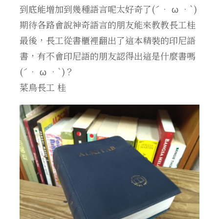
到底能增加到幾種語言呢太好奇了(ˊ• ω •`)
期待各路會說神奇語言的朋友能來教教長工桂
最後，長工從書櫃裡翻出了這本精裝的印尼語
書，有不會印尼語的朋友認得出這是什麼書嗎
(ˊ• ω •`)？
菜鳥長工 桂