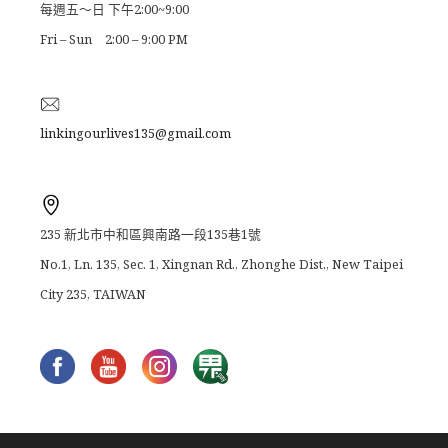
每週五～日 下午2:00~9:00
Fri – Sun 2:00 – 9:00 PM
linkingourlives135@gmail.com
235 新北市中和區興南路一段135巷1號
No.1, Ln. 135, Sec. 1, Xingnan Rd., Zhonghe Dist., New Taipei
City 235, TAIWAN