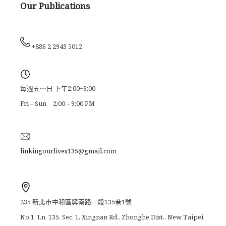
Our Publications
+886 2 2943 5012
每週五～日 下午2:00~9:00
Fri – Sun 2:00 – 9:00 PM
linkingourlives135@gmail.com
235 新北市中和區興南路一段135巷1號
No.1, Ln. 135, Sec. 1, Xingnan Rd., Zhonghe Dist., New Taipei