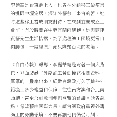
李麗華是台東池上人，也曾在外籍移工最密集
的桃園中壢定居，深知外籍移工來台的苦，她
將這些移工當成朋友對待，在來到宜蘭成立工
會前，有段時間在中壢宜蘭兩邊跑。她與菲律
賓籍先生生活拮据，為了處理漁工困境更常自
掏腰包，一度經歷戶頭只剩幾百塊的窘境。
《自由時報》報導，李麗華總是背著一個大背
包，裡面裝滿了外籍漁工勞動權益相關資料，
厚厚的一疊拿出來，細數台灣政府欠了這些外
籍漁工多少權益和保障，往往南方澳和台北兩
頭跑，甚至飛到歐洲參與歐盟的會議。她曾說
過，希望藉由國際力量，讓台灣政府重視外籍
漁工的勞動環境，不要再讓他們備受苛刻。