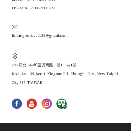
Fri – Sun 2:00 – 9:00 PM
linkingourlives135@gmail.com
235 新北市中和區興南路一段135巷1號
No.1, Ln. 135, Sec. 1, Xingnan Rd., Zhonghe Dist., New Taipei
City 235, TAIWAN